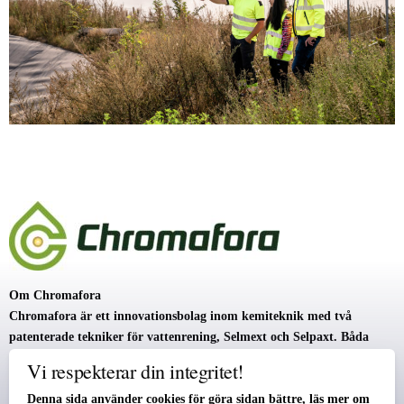
Om Chromafora
Chromafora
är ett innovationsbolag inom kemiteknik
med
två
patenterade tekniker för vattenrening, Selmext och Selpaxt. Båda
teknikerna går ut på att avgifta och med hjälp av selektivitet minska
Vi respekterar din integritet!
avfallsmängderna. Bolaget grundades 2010 av Dr Gaston Lavén och
Dr Martin Kullberg och ägs av grundarna samt Ragn-Sells, Flerie,
Denna sida använder cookies för göra sidan bättre,
läs mer om