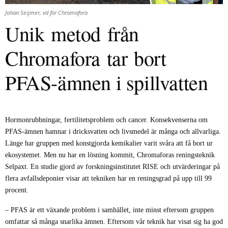
Johan Seijmer, vd för Chromafora
U
nik
metod
från
Chromafora
tar
bort
PFAS-ämnen i spillvatten
Hormonrubbningar, fertilitetsproblem och cancer. Konsekvenserna om
PFAS-ämnen hamnar i dricksvatten och livsmedel är många och allvarliga.
Länge har gruppen med konstgjorda kemikalier varit svåra att få bort ur
ekosystemet. Men nu har en lösning kommit, Chromaforas reningsteknik
Selpaxt. En studie gjord av forskningsinstitutet RISE och utvärderingar på
flera avfallsdeponier visar att tekniken har en reningsgrad på upp till 99
procent.
– PFAS är ett växande problem i samhället, inte minst eftersom gruppen
omfattar så många snarlika ämnen. Eftersom vår teknik har visat sig ha god