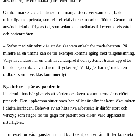
använda sig av en enstaka tjänst eller alla tre.
Omilon märker av ett intresse från många större verksamheter, både
offentliga och privata, som vill effektivisera sina arbetsflöden. Genom att
använda teknik, frigörs tid, som sedan kan användas till exempelvis vård
och patientmöten.
– Syftet med vår teknik är att det ska vara enkelt för medarbetaren. På
mindre än en timme kan de till exempel komma igång med taligenkänning.
Varje användare har en unik användarprofil och systemet tränas upp efter
hur den specifika användaren uttrycker sig. Verktyget har i grunden en
ordbok, som utvecklas kontinuerligt.
Nya behov i spår av pandemin
Pandemin innebär givetvis att vården och även kommunerna är oerhört
pressade. Den uppkomna situationen har, vilket är allmänt känt, ökat takten
i digitaliseringen. Behovet av att hitta nya arbetssätt är därför stort och
verktyg som frigör tid till gagn för patient och direkt vård uppskattas
naturligtvis.
– Intresset för våra tjänster har helt klart ökat, och vi får allt fler konkreta