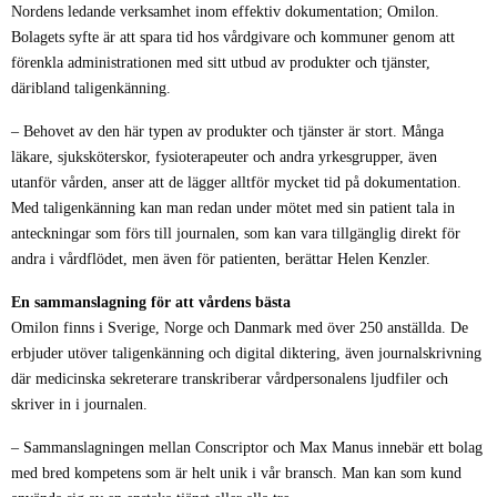
Nordens ledande verksamhet inom effektiv dokumentation; Omilon.
Bolagets syfte är att spara tid hos vårdgivare och kommuner genom att
förenkla administrationen med sitt utbud av produkter och tjänster,
däribland taligenkänning.
– Behovet av den här typen av produkter och tjänster är stort. Många
läkare, sjuksköterskor, fysioterapeuter och andra yrkesgrupper, även
utanför vården, anser att de lägger alltför mycket tid på dokumentation.
Med taligenkänning kan man redan under mötet med sin patient tala in
anteckningar som förs till journalen, som kan vara tillgänglig direkt för
andra i vårdflödet, men även för patienten, berättar Helen Kenzler.
En sammanslagning för att vårdens bästa
Omilon finns i Sverige, Norge och Danmark med över 250 anställda. De
erbjuder utöver taligenkänning och digital diktering, även journalskrivning
där medicinska sekreterare transkriberar vårdpersonalens ljudfiler och
skriver in i journalen.
– Sammanslagningen mellan Conscriptor och Max Manus innebär ett bolag
med bred kompetens som är helt unik i vår bransch. Man kan som kund