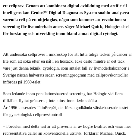
ett cellprov. Genom att kombinera digital avbildning med artificiell
intelligens kan Genius™ Digital Diagnostics System snabbt analysera
varenda cell på ett objektglas, något som kommer att revolutionera
screening för livmoderhalscancer, säger Michael Quick, Hologics chef
för forskning och utveckling inom bland annat digital cytologi.
Att undersöka cellprover i mikroskop för att hitta tidiga tecken på cancer är
lite som att söka efter en nål i en höstack. Icke desto mindre är det tack
vare just denna teknik, cytologin, som antalet fall av livmoderhalscancer i
Sverige nästan halverats sedan screeningprogram med cellprovskontroller
infördes på 1960-talet.
Som ledande inom populationsbaserad screening har Hologic vid flera
tillfällen flyttat gränserna, inte minst inom kvinnohälsa.
År 1996 lanserades ThinPrep®, det första godkända vätskebaserade testet
för gynekologisk cellprovskontroll.
– Fördelen med detta test är att proverna är av högre kvalitet och visar mer
representativa celler än konventionella utstryk, förklarar Michael Quick.