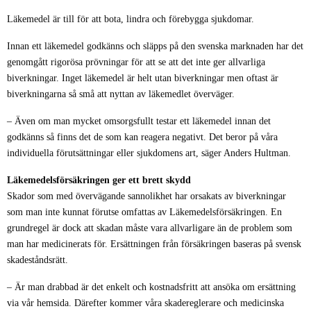
Läkemedel är till för att bota, lindra och förebygga sjukdomar.
Innan ett läkemedel godkänns och släpps på den svenska marknaden har det
genomgått rigorösa prövningar för att se att det inte ger allvarliga
biverkningar. Inget läkemedel är helt utan biverkningar men oftast är
biverkningarna så små att nyttan av läkemedlet överväger.
– Även om man mycket omsorgsfullt testar ett läkemedel innan det
godkänns så finns det de som kan reagera negativt. Det beror på våra
individuella förutsättningar eller sjukdomens art, säger Anders Hultman.
Läkemedelsförsäkringen ger ett brett skydd
Skador som med övervägande sannolikhet har orsakats av biverkningar
som man inte kunnat förutse omfattas av Läkemedelsförsäkringen. En
grundregel är dock att skadan måste vara allvarligare än de problem som
man har medicinerats för. Ersättningen från försäkringen baseras på svensk
skadeståndsrätt.
– Är man drabbad är det enkelt och kostnadsfritt att ansöka om ersättning
via vår hemsida. Därefter kommer våra skadereglerare och medicinska