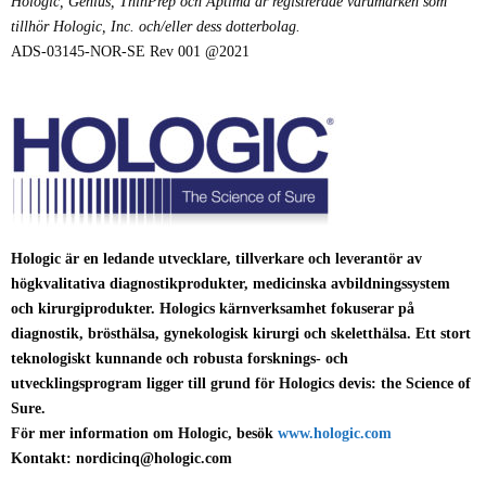
Hologic, Genius, ThinPrep och Aptima är registrerade varumärken som
tillhör Hologic, Inc. och/eller dess dotterbolag.
ADS-03145-NOR-SE Rev 001 @2021
Hologic är en ledande utvecklare, tillverkare och leverantör av
högkvalitativa diagnostikprodukter, medicinska avbildningssystem
och kirurgiprodukter. Hologics kärnverksamhet fokuserar på
diagnostik, brösthälsa, gynekologisk kirurgi och skeletthälsa. Ett stort
teknologiskt kunnande och robusta forsknings- och
utvecklingsprogram ligger till grund för Hologics devis: the Science of
Sure.
För mer information om Hologic, besök
www.hologic.com
Kontakt: nordicinq@hologic.com