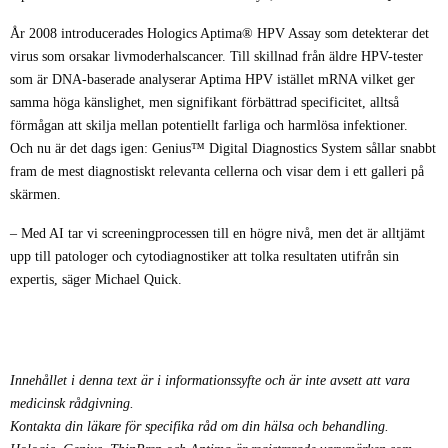
År 2008 introducerades Hologics Aptima® HPV Assay som detekterar det
virus som orsakar livmoderhalscancer. Till skillnad från äldre HPV-tester
som är DNA-baserade analyserar Aptima HPV istället mRNA vilket ger
samma höga känslighet, men signifikant förbättrad specificitet, alltså
förmågan att skilja mellan potentiellt farliga och harmlösa infektioner.
Och nu är det dags igen: Genius™ Digital Diagnostics System sållar snabbt
fram de mest diagnostiskt relevanta cellerna och visar dem i ett galleri på
skärmen.
– Med AI tar vi screeningprocessen till en högre nivå, men det är alltjämt
upp till patologer och cytodiagnostiker att tolka resultaten utifrån sin
expertis, säger Michael Quick.
Innehållet i denna text är i informationssyfte och är inte avsett att vara
medicinsk rådgivning.
Kontakta din läkare för specifika råd om din hälsa och behandling.