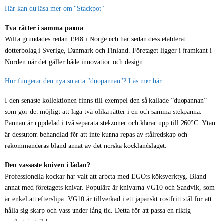
Här kan du läsa mer om "Stackpot"
Två rätter i samma panna
Wilfa grundades redan 1948 i Norge och har sedan dess etablerat
dotterbolag i Sverige, Danmark och Finland. Företaget ligger i framkant i
Norden när det gäller både innovation och design.
Hur fungerar den nya smarta "duopannan"? Läs mer här
I den senaste kollektionen finns till exempel den så kallade ”duopannan”
som gör det möjligt att laga två olika rätter i en och samma stekpanna.
Pannan är uppdelad i två separata stekzoner och klarar upp till 260°C. Ytan
är dessutom behandlad för att inte kunna repas av stålredskap och
rekommenderas bland annat av det norska kocklandslaget.
Den vassaste kniven i lådan?
Professionella kockar har valt att arbeta med EGO:s köksverktyg. Bland
annat med företagets knivar. Populära är knivarna VG10 och Sandvik, som
är enkel att efterslipa. VG10 är tillverkad i ett japanskt rostfritt stål för att
hålla sig skarp och vass under lång tid. Detta för att passa en riktig