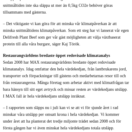
snittmåltiden inte ska släppa ut mer än 0,5kg CO2e behöver göras
tillsammans med gästerna.
– Det viktigaste vi kan göra för att minska vår klimatpåverkan är att
minska snittmåltidens klimatpåverkan. Som ett steg har vi lanserat vår egen
Delifresh Plant Beef som ger vår gäst möjligheten att välja växtbaserat
protein till alla våra burgare, säger Kaj Török.
Restaurangvärldens bredaste öppet redovisade klimatanalys
Sedan 2008 har MAX restaurangvärldens bredaste öppet redovisade
klimatanalys. Idag omfattar den hela värdekedjan, från lantbrukarens jord,
transporter och förpackningar till gästens och medarbetarnas resor till och
från restaurangerna. Många företag som arbetar aktivt med klimatfrågan tar
bara hänsyn till sitt eget avtryck och missar resten av värdekedjans utsläpp.
I MAX fall är hela värdekedjans utsläpp inräknat.
– I rapporten som släpps nu i juli kan vi se att vi för sjunde året i rad
minskar våra utsläpp per omsatt krona i hela värdekedjan. Vi kommer
under året att ha planterat det tredje miljonte trädet sedan 2008 och för
första gången har vi även minskat hela värdekedjans totala utsläpp.