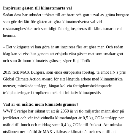
Inspirerar gästen till klimatsmarta val
Sedan dess har utbudet utökats till
ett brett och gott urval av gröna burgare
som gör det lätt för gästen att göra klimatmedvetna val vid
restaurangbesöket och samtidigt låta sig inspireras till klimatsmarta val
hemma.
– Det viktigaste vi kan göra är att inspirera fler att göra mer. Och redan
idag kan vi visa hur genom att erbjuda våra gäster mat som smakar gott
och som är inom klimatets gränser, säger
Kaj Török.
2019 fick MAX Burgers, som enda europeiska företag, ta emot FN:s pris
Global Climate Action Award för sitt långtida arbete med klimatmärkta
menyer, minskade utsläpp, fångat kol via fattigdomsbekämpande
trädplanteringar i tropikerna och sitt initiativ klimatpositiv.
Vad är en måltid inom klimatets gränser?
WWF Sverige har räknat ut att år 2050 är vi tio miljarder människor på
jordklotet och vår individuella klimatbudget är
0,5 kg CO2e utsläpp per
måltid
till lunch och middag samt 0,4
kg CO2e
till frukost.
Att minska
utsläppen per måltid är MAX viktigaste klimatmål och resan till att