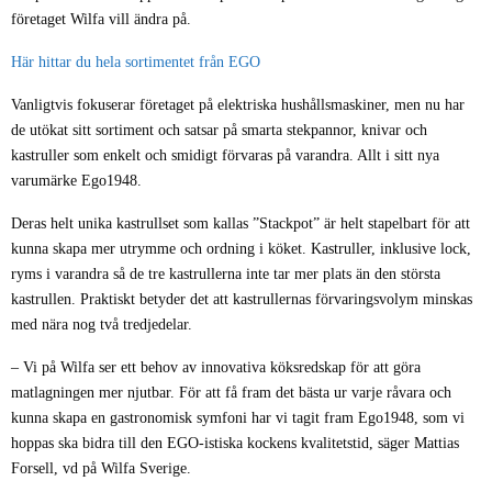
företaget Wilfa vill ändra på.
Här hittar du hela sortimentet från EGO
Vanligtvis fokuserar företaget på elektriska hushållsmaskiner, men nu har
de utökat sitt sortiment och satsar på smarta stekpannor, knivar och
kastruller som enkelt och smidigt förvaras på varandra. Allt i sitt nya
varumärke Ego1948.
Deras helt unika kastrullset som kallas ”Stackpot” är helt stapelbart för att
kunna skapa mer utrymme och ordning i köket. Kastruller, inklusive lock,
ryms i varandra så de tre kastrullerna inte tar mer plats än den största
kastrullen. Praktiskt betyder det att kastrullernas förvaringsvolym minskas
med nära nog två tredjedelar.
– Vi på Wilfa ser ett behov av innovativa köksredskap för att göra
matlagningen mer njutbar. För att få fram det bästa ur varje råvara och
kunna skapa en gastronomisk symfoni har vi tagit fram Ego1948, som vi
hoppas ska bidra till den EGO-istiska kockens kvalitetstid, säger Mattias
Forsell
, vd på Wilfa Sverige
.