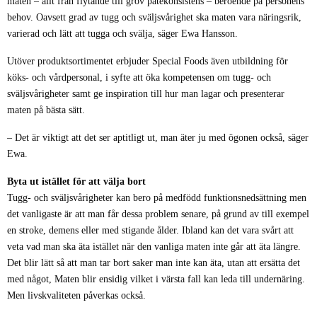
maten – allt från flytande till grov patékonsistens – beroende på personens
behov. Oavsett grad av tugg och sväljsvårighet ska maten vara näringsrik,
varierad och lätt att tugga och svälja, säger Ewa Hansson.
Utöver produktsortimentet erbjuder Special Foods även utbildning för
köks- och vårdpersonal, i syfte att öka kompetensen om tugg- och
sväljsvårigheter samt ge inspiration till hur man lagar och presenterar
maten på bästa sätt.
– Det är viktigt att det ser aptitligt ut, man äter ju med ögonen också, säger
Ewa.
Byta ut istället för att välja bort
Tugg- och sväljsvårigheter kan bero på medfödd funktionsnedsättning men
det vanligaste är att man får dessa problem senare, på grund av till exempel
en stroke, demens eller med stigande ålder. Ibland kan det vara svårt att
veta vad man ska äta istället när den vanliga maten inte går att äta längre.
Det blir lätt så att man tar bort saker man inte kan äta, utan att ersätta det
med något, Maten blir ensidig vilket i värsta fall kan leda till undernäring.
Men livskvaliteten påverkas också.