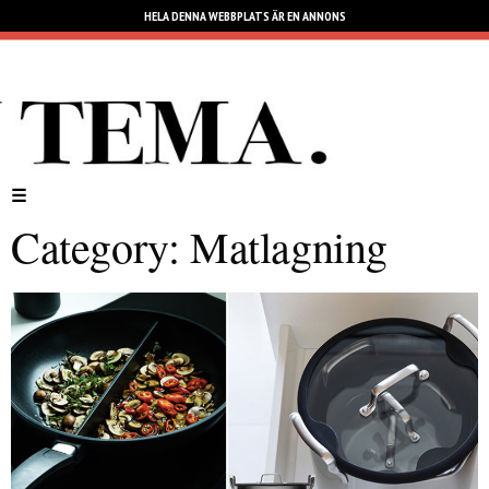
HELA DENNA WEBBPLATS ÄR EN ANNONS
Skip
to
content
Category:
Matlagning