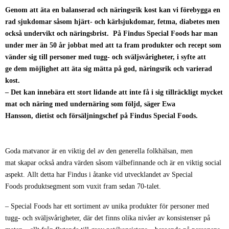
Genom att äta en balanserad och näringsrik kost kan vi förebygga en
rad sjukdomar såsom hjärt- och kärlsjukdomar, fetma, diabetes men
också undervikt och näringsbrist. På Findus Special Foods har man
under mer än 50 år jobbat med att ta fram produkter och recept som
vänder sig till personer med tugg- och sväljsvårigheter, i syfte att
ge dem möjlighet att äta sig mätta på god, näringsrik och varierad
kost.
– Det kan innebära ett stort lidande att inte få i sig tillräckligt mycket
mat och näring med undernäring som följd, säger Ewa
Hansson, dietist och försäljningschef på Findus Special Foods.
Goda matvanor är en viktig del av den generella folkhälsan, men
mat skapar också andra värden såsom välbefinnande och är en viktig social
aspekt. Allt detta har Findus i åtanke vid utvecklandet av Special
Foods produktsegment som vuxit fram sedan 70-talet.
– Special Foods har ett sortiment av unika produkter för personer med
tugg- och sväljsvårigheter, där det finns olika nivåer av konsistenser på