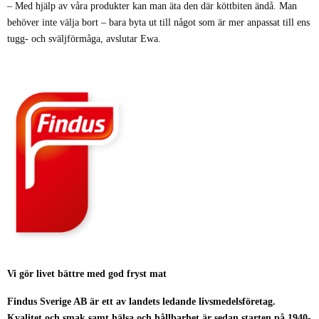
– Med hjälp av våra produkter kan man äta den där köttbiten ändå. Man
behöver inte välja bort – bara byta ut till något som är mer anpassat till ens
tugg- och sväljförmåga, avslutar Ewa.
Vi gör livet bättre med god fryst mat
Findus Sverige AB är ett av landets ledande livsmedelsföretag.
Kvalitet och smak samt hälsa och hållbarhet är sedan starten på 1940-